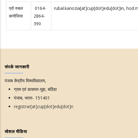
प्रो रुबल
0164-
rubal.kanozia[at]cup[dot]edu[dot]in, hod.
कनोजिया
2864-
390
संपर्क जानकारी
पंजाब केंद्रीय विश्वविद्यालय,
ग्राम एवं डाकघर-घुद्दा, बठिंडा
पंजाब, भारत- 151401
registrar[at]cup[dot]edu[dot]n
सोशल मीडिया