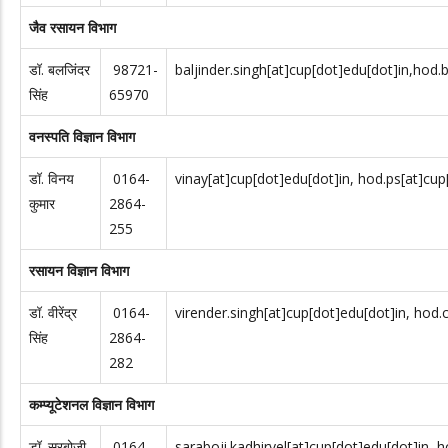
जैव रसायन विभाग
डॉ. बलजिंदर
98721-
baljinder.singh[at]cup[dot]edu[dot]in,hod.
सिंह
65970
वनस्पति विज्ञान विभाग
डॉ. विनय
0164-
vinay[at]cup[dot]edu[dot]in, hod.ps[at]cup
कुमार
2864-
255
रसायन विज्ञान विभाग
डॉ. वीरेंद्र
0164-
virender.singh[at]cup[dot]edu[dot]in, hod
सिंह
2864-
282
कम्प्यूटेशनल विज्ञान विभाग
डॉ. सरबोजी
0164-
saraboji.kadhirvel[at]cup[dot]edu[dot]in, 