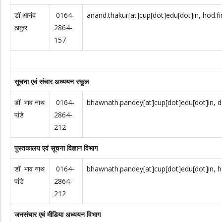
डॉ आनंद
0164-
anand.thakur[at]cup[dot]edu[dot]in, hod.f
ठाकुर
2864-
157
सूचना एवं संचार अध्ययन स्कूल
डॉ. भाव नाथ
0164-
bhawnath.pandey[at]cup[dot]edu[dot]in, de
पांडे
2864-
212
पुस्तकालय एवं सूचना विज्ञान विभाग
डॉ. भाव नाथ
0164-
bhawnath.pandey[at]cup[dot]edu[dot]in, ho
पांडे
2864-
212
जनसंचार एवं मीडिया अध्ययन विभाग