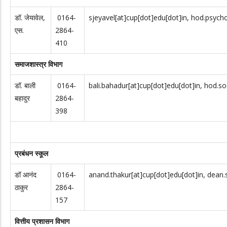
डॉ. जेयावेल,
0164-
sjeyavel[at]cup[dot]edu[dot]in, hod.psych
एस.
2864-
410
समाजशास्त्र विभाग
डॉ. बाली
0164-
bali.bahadur[at]cup[dot]edu[dot]in, hod.so
बहादुर
2864-
398
प्रबंधन स्कूल
डॉ आनंद
0164-
anand.thakur[at]cup[dot]edu[dot]in, dean.
ठाकुर
2864-
157
वित्तीय प्रशासन विभाग