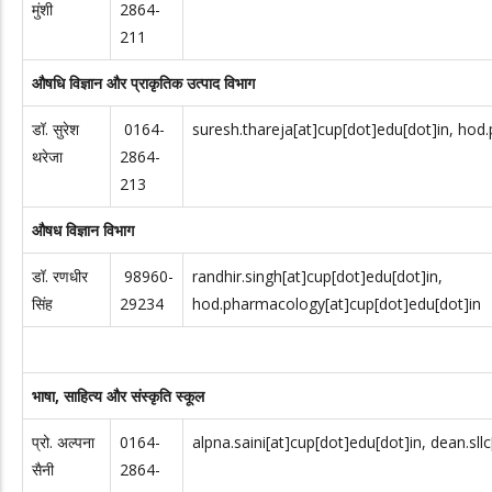
मुंशी
2864-
211
औषधि विज्ञान और प्राकृतिक उत्पाद विभाग
डॉ. सुरेश
0164-
suresh.thareja[at]cup[dot]edu[dot]in, hod
थरेजा
2864-
213
औषध विज्ञान विभाग
डॉ. रणधीर
98960-
randhir.singh[at]cup[dot]edu[dot]in,
सिंह
29234
hod.pharmacology[at]cup[dot]edu[dot]in
भाषा, साहित्य और संस्कृति स्कूल
प्रो. अल्पना
0164-
alpna.saini[at]cup[dot]edu[dot]in, dean.sll
सैनी
2864-