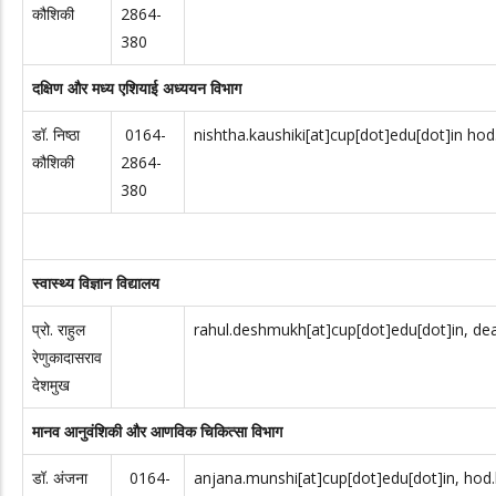
कौशिकी
2864-
380
दक्षिण और मध्य एशियाई अध्ययन विभाग
डॉ. निष्ठा
0164-
nishtha.kaushiki[at]cup[dot]edu[dot]in hod
कौशिकी
2864-
380
स्वास्थ्य विज्ञान विद्यालय
प्रो. राहुल
rahul.deshmukh[at]cup[dot]edu[dot]in, dea
रेणुकादासराव
देशमुख
मानव आनुवंशिकी और आणविक चिकित्सा विभाग
डॉ. अंजना
0164-
anjana.munshi[at]cup[dot]edu[dot]in, hod