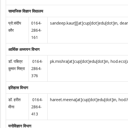
सामाजिक विज्ञान विद्यालय
प्रो.संदीप
0164-
sandeep.kaur[[[at]cup[dot]edu[dot]in, dean
कौर
2864-
161
आर्थिक अध्ययन विभाग
डॉ. पबित्र
0164-
pk.mishra[at]cup[dot]edu[dot]in, hod.eco[
कुमार मिश्रा
2864-
376
इतिहास विभाग
डॉ. हरीत
0164-
hareet.meena[at]cup[dot]edu[dot]in, hod.h
मीना
2864-
413
मनोविज्ञान विभाग