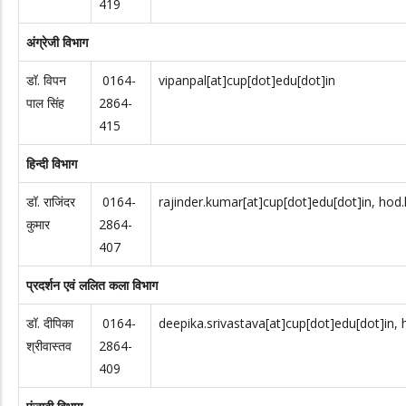
419
अंग्रेजी विभाग
डॉ. विपन
0164-
vipanpal[at]cup[dot]edu[dot]in
पाल सिंह
2864-
415
हिन्दी विभाग
डॉ. राजिंदर
0164-
rajinder.kumar[at]cup[dot]edu[dot]in, hod.
कुमार
2864-
407
प्रदर्शन एवं ललित कला विभाग
डॉ. दीपिका
0164-
deepika.srivastava[at]cup[dot]edu[dot]in, 
श्रीवास्तव
2864-
409