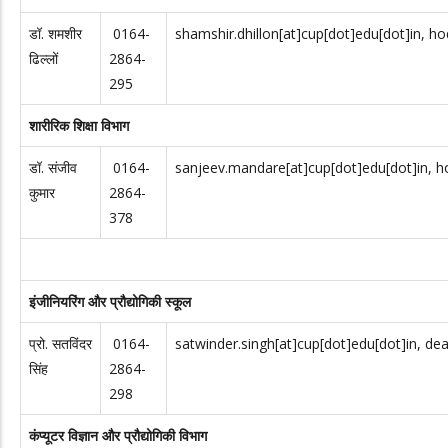
डॉ. शमशीर
0164-
shamshir.dhillon[at]cup[dot]edu[dot]in, ho
ढिल्लों
2864-
295
शारीरिक शिक्षा विभाग
डॉ. संजीव
0164-
sanjeev.mandare[at]cup[dot]edu[dot]in, h
कुमार
2864-
378
इंजीनियरिंग और प्रौद्योगिकी स्कूल
प्रो. सतविंदर
0164-
satwinder.singh[at]cup[dot]edu[dot]in, dea
सिंह
2864-
298
कंप्यूटर विज्ञान और प्रौद्योगिकी विभाग