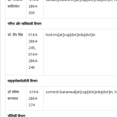
कादिरवेल
2864-
300
गणित और सांख्यिकी विभाग
डॉ. दीप सिंह
0164-
hod.ms[at]cup[dot]edu[dot]in
2864-
245,
0164-
2864-
246
माइक्रोबायोलॉजी विभाग
डॉ सोमेश
0164-
somesh.baranwal[at]cup[dot]edu[dot]in, h
बरनवाल
2864-
274
भौतिकी विभाग