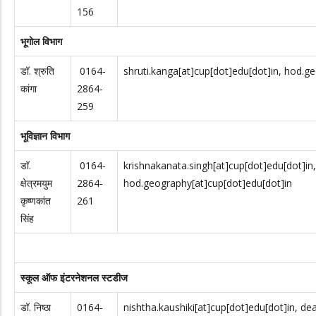
156
भूगोल विभाग
डॉ. श्रुति
0164-
shruti.kanga[at]cup[dot]edu[dot]in, hod.g
कांगा
2864-
259
भूविज्ञान विभाग
डॉ.
0164-
krishnakanata.singh[at]cup[dot]edu[dot]in,
क्षेत्रमयुम
2864-
hod.geography[at]cup[dot]edu[dot]in
कृष्णकांत
261
सिंह
स्कूल ऑफ इंटरनेशनल स्टडीज
डॉ. निष्ठा
0164-
nishtha.kaushiki[at]cup[dot]edu[dot]in, de