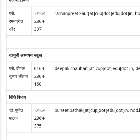
पंजाबी विभाग
प्रो.
0164-
ramanpreet.kaur[at]cup[dot]edu[dot]in, ho
रमनप्रीत
2864-
कौर
397
कानूनी अध्ययन स्कूल
प्रो. दीपक
0164-
deepak.chauhan[[at]cup[dot]edu[dot]in, de
कुमार चौहान
2864-
158
विधि विभाग
डॉ. पुनीत
0164-
puneet.pathak[at]cup[dot]edu[dot]in, hod.
पाठक
2864-
375