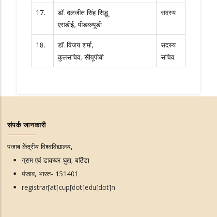
17.
डॉ. दलजीत सिंह सिद्धू
सदस्य
एसडीई, पीडब्ल्यूडी
18.
डॉ. विजय शर्मा,
सदस्य
कुलसचिव, सीयूपीबी
सचिव
संपर्क जानकारी
पंजाब केंद्रीय विश्वविद्यालय,
ग्राम एवं डाकघर-घुद्दा, बठिंडा
पंजाब, भारत- 151401
registrar[at]cup[dot]edu[dot]n