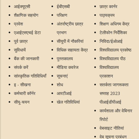
आईक्यूएसी
ईबीएसबी
छात्र कार्नर
शैक्षणिक सहयोग
परिक्षण
पाठ्यक्रम
प्रवेश
अंतर्राष्ट्रीय छात्र
शिक्षण अधिगम केंद्र
एआईएसएचई डेटा
प्रभाग
टेलीफोन निर्देशिका
पूर्व छात्र
सीयूपी में नौकरियां
निविदा/ईओआई
सुविधायें
विधिक सहायता केंद्र
विश्वविद्यालय प्रकोष्ठ
बैंक की जानकारी
पुस्तकालय
विश्वविद्यालय पीठ
संपर्क करें
मीडिया कवरेज
विश्वविद्यालय
सांस्कृतिक गतिविधियाँ
सूचनाएं
प्रकाशन
इ - सीखना
शोध
सतर्कता जागरूकता
कर्मचारी कॉर्नर
आरटीआई
सप्ताह 2023
सीयू-चयन
खेल गतिविधियां
पीआईडीपीआई
कार्यशाला और वेबिनार
रिपोर्ट
वेबसाइट नीतियां
वेब सूचना प्रबंधन