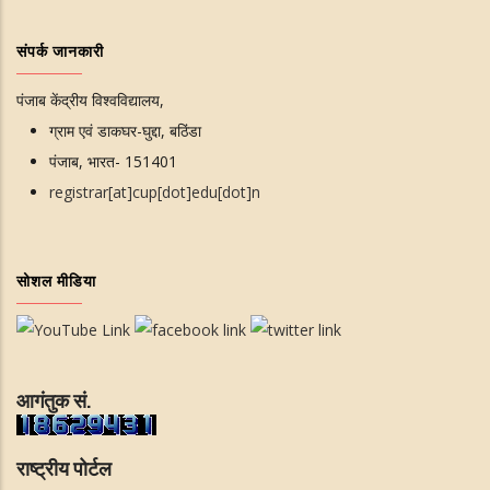
संपर्क जानकारी
पंजाब केंद्रीय विश्वविद्यालय,
ग्राम एवं डाकघर-घुद्दा, बठिंडा
पंजाब, भारत- 151401
registrar[at]cup[dot]edu[dot]n
सोशल मीडिया
आगंतुक सं.
राष्ट्रीय पोर्टल