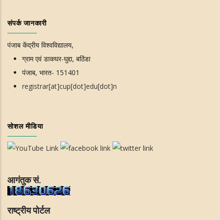
संपर्क जानकारी
पंजाब केंद्रीय विश्वविद्यालय,
ग्राम एवं डाकघर-घुद्दा, बठिंडा
पंजाब, भारत- 151401
registrar[at]cup[dot]edu[dot]n
सोशल मीडिया
आगंतुक सं.
राष्ट्रीय पोर्टल