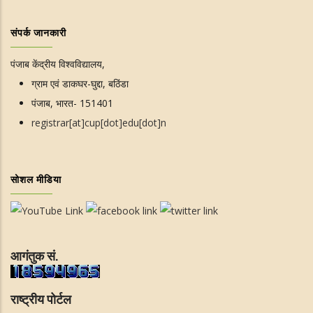
संपर्क जानकारी
पंजाब केंद्रीय विश्वविद्यालय,
ग्राम एवं डाकघर-घुद्दा, बठिंडा
पंजाब, भारत- 151401
registrar[at]cup[dot]edu[dot]n
सोशल मीडिया
आगंतुक सं.
राष्ट्रीय पोर्टल