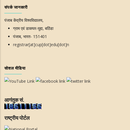
संपर्क जानकारी
पंजाब केंद्रीय विश्वविद्यालय,
ग्राम एवं डाकघर-घुद्दा, बठिंडा
पंजाब, भारत- 151401
registrar[at]cup[dot]edu[dot]n
सोशल मीडिया
आगंतुक सं.
राष्ट्रीय पोर्टल