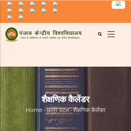
Skip
to
main
content
शैक्षणिक कैलेंडर
Home
-
छात्र पटल
-
शैक्षणिक कैलेंडर
Breadcrumb