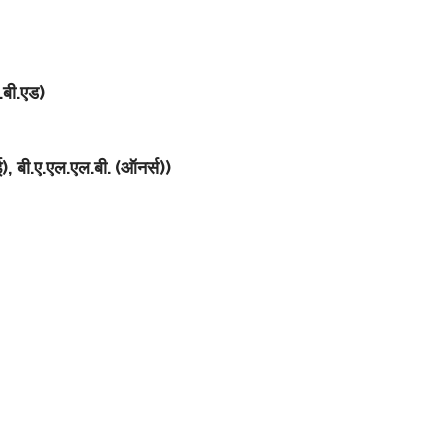
.बी.एड)
सई), बी.ए.एल.एल.बी. (ऑनर्स))