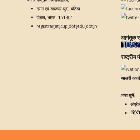
ग्राम एवं डाकघर-घुद्दा, बठिंडा
पंजाब, भारत- 151401
registrar[at]cup[dot]edu[dot]n
आगंतुक स
राष्ट्रीय प
आखरी अपड
भाषा चुनें:
अंग्रे