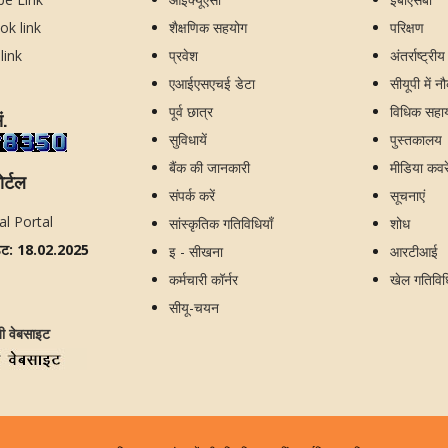
शैक्षणिक सहयोग
परिक्षण
प्रवेश
अंतर्राष्ट्री
एआईएसएचई डेटा
सीयूपी में न
पूर्व छात्र
विधिक सहायत
ं.
सुविधायें
पुस्तकालय
बैंक की जानकारी
मीडिया कव
ोर्टल
संपर्क करें
सूचनाएं
सांस्कृतिक गतिविधियाँ
शोध
ेट: 18.02.2025
इ - सीखना
आरटीआई
कर्मचारी कॉर्नर
खेल गतिविध
सीयू-चयन
जी वेबसाइट