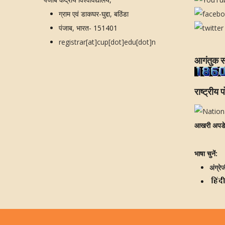
ग्राम एवं डाकघर-घुद्दा, बठिंडा
पंजाब, भारत- 151401
registrar[at]cup[dot]edu[dot]n
आगंतुक स
राष्ट्रीय प
आखरी अपड
भाषा चुनें:
अंग्रे