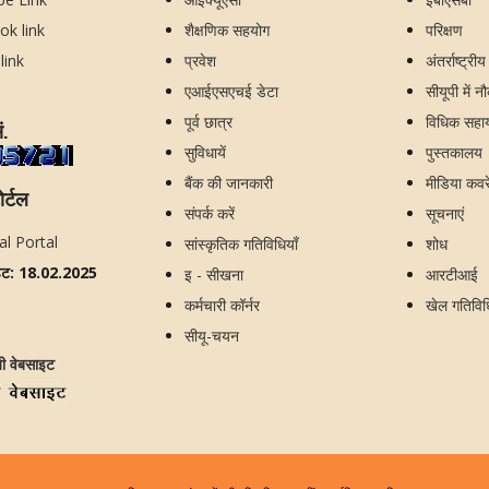
शैक्षणिक सहयोग
परिक्षण
प्रवेश
अंतर्राष्ट्री
एआईएसएचई डेटा
सीयूपी में न
पूर्व छात्र
विधिक सहायत
ं.
सुविधायें
पुस्तकालय
बैंक की जानकारी
मीडिया कव
ोर्टल
संपर्क करें
सूचनाएं
सांस्कृतिक गतिविधियाँ
शोध
ेट: 18.02.2025
इ - सीखना
आरटीआई
कर्मचारी कॉर्नर
खेल गतिविध
सीयू-चयन
जी वेबसाइट