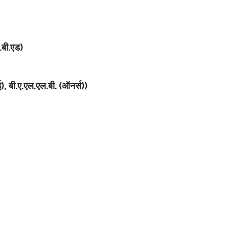
.बी.एड)
सई), बी.ए.एल.एल.बी. (ऑनर्स))