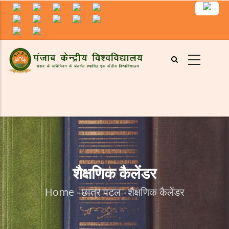
Skip
to
main
content
शैक्षणिक कैलेंडर
Home
-
छात्र पटल
-
शैक्षणिक कैलेंडर
Breadcrumb