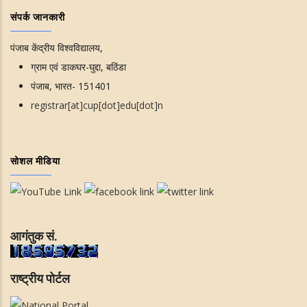
संपर्क जानकारी
पंजाब केंद्रीय विश्वविद्यालय,
ग्राम एवं डाकघर-घुद्दा, बठिंडा
पंजाब, भारत- 151401
registrar[at]cup[dot]edu[dot]n
सोशल मीडिया
आगंतुक सं.
राष्ट्रीय पोर्टल