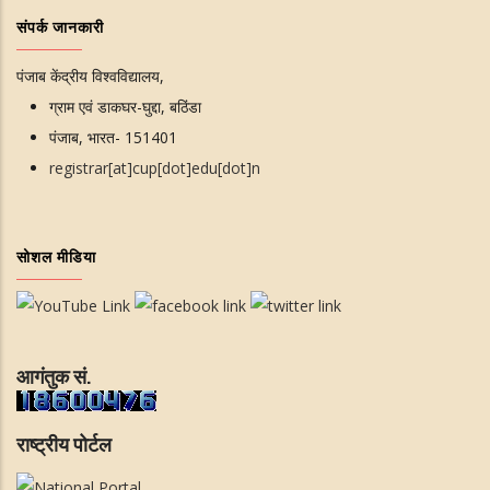
संपर्क जानकारी
पंजाब केंद्रीय विश्वविद्यालय,
ग्राम एवं डाकघर-घुद्दा, बठिंडा
पंजाब, भारत- 151401
registrar[at]cup[dot]edu[dot]n
सोशल मीडिया
आगंतुक सं.
राष्ट्रीय पोर्टल