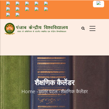
Skip
to
main
content
शैक्षणिक कैलेंडर
Home
-
छात्र पटल
-
शैक्षणिक कैलेंडर
Breadcrumb