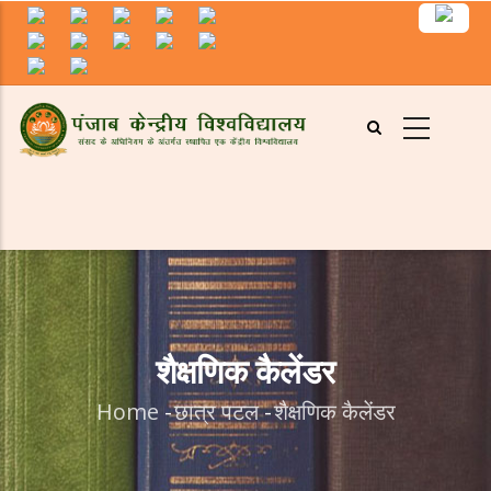
Skip
to
main
content
शैक्षणिक कैलेंडर
Home
-
छात्र पटल
-
शैक्षणिक कैलेंडर
Breadcrumb