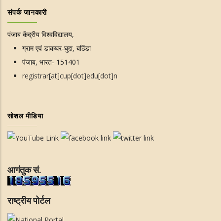
संपर्क जानकारी
पंजाब केंद्रीय विश्वविद्यालय,
ग्राम एवं डाकघर-घुद्दा, बठिंडा
पंजाब, भारत- 151401
registrar[at]cup[dot]edu[dot]n
सोशल मीडिया
आगंतुक सं.
राष्ट्रीय पोर्टल