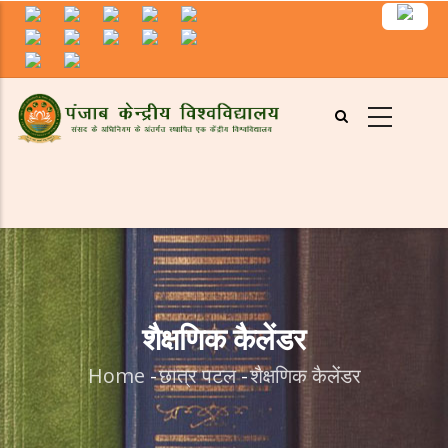
Skip
to
main
content
शैक्षणिक कैलेंडर
Home
-
छात्र पटल
-
शैक्षणिक कैलेंडर
Breadcrumb