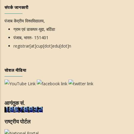
संपर्क जानकारी
पंजाब केंद्रीय विश्वविद्यालय,
ग्राम एवं डाकघर-घुद्दा, बठिंडा
पंजाब, भारत- 151401
registrar[at]cup[dot]edu[dot]n
सोशल मीडिया
आगंतुक सं.
राष्ट्रीय पोर्टल