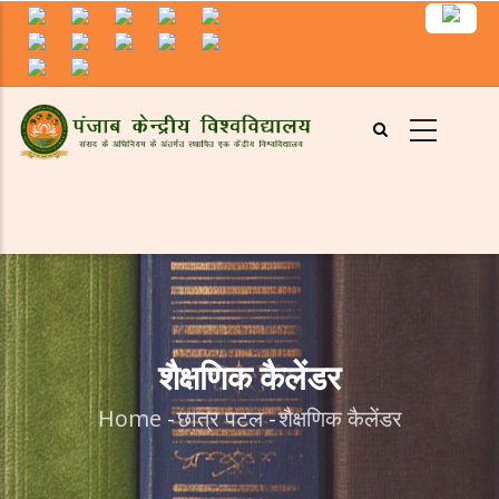
Skip
to
main
content
शैक्षणिक कैलेंडर
Home
-
छात्र पटल
-
शैक्षणिक कैलेंडर
Breadcrumb