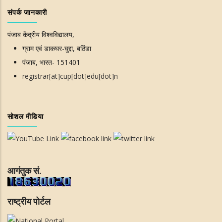
संपर्क जानकारी
पंजाब केंद्रीय विश्वविद्यालय,
ग्राम एवं डाकघर-घुद्दा, बठिंडा
पंजाब, भारत- 151401
registrar[at]cup[dot]edu[dot]n
सोशल मीडिया
आगंतुक सं.
राष्ट्रीय पोर्टल