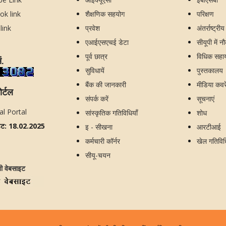
शैक्षणिक सहयोग
परिक्षण
प्रवेश
अंतर्राष्ट्री
एआईएसएचई डेटा
सीयूपी में न
पूर्व छात्र
विधिक सहायत
ं.
सुविधायें
पुस्तकालय
बैंक की जानकारी
मीडिया कव
ोर्टल
संपर्क करें
सूचनाएं
सांस्कृतिक गतिविधियाँ
शोध
ेट: 18.02.2025
इ - सीखना
आरटीआई
कर्मचारी कॉर्नर
खेल गतिविध
सीयू-चयन
जी वेबसाइट