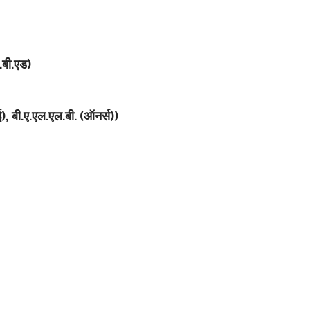
.बी.एड)
सई), बी.ए.एल.एल.बी. (ऑनर्स))