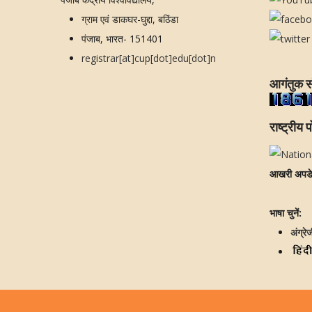
ग्राम एवं डाकघर-घुद्दा, बठिंडा
पंजाब, भारत- 151401
registrar[at]cup[dot]edu[dot]n
आगंतुक स
राष्ट्रीय प
आखरी अपड
भाषा चुनें:
अंग्रे