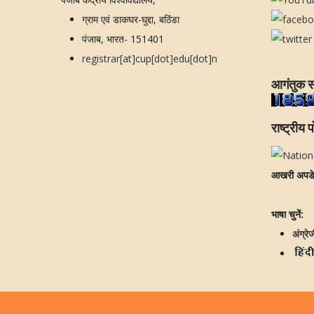
ग्राम एवं डाकघर-घुद्दा, बठिंडा
पंजाब, भारत- 151401
registrar[at]cup[dot]edu[dot]n
आगंतुक स
राष्ट्रीय प
आखरी अपड
भाषा चुनें:
अंग्रे