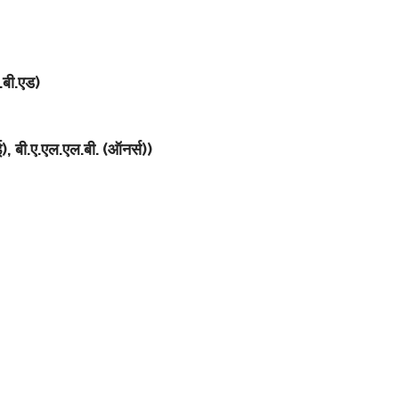
.बी.एड)
सई), बी.ए.एल.एल.बी. (ऑनर्स))