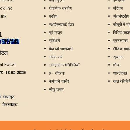
शैक्षणिक सहयोग
परिक्षण
प्रवेश
अंतर्राष्ट्री
एआईएसएचई डेटा
सीयूपी में न
पूर्व छात्र
विधिक सहायत
ं.
सुविधायें
पुस्तकालय
बैंक की जानकारी
मीडिया कव
ोर्टल
संपर्क करें
सूचनाएं
सांस्कृतिक गतिविधियाँ
शोध
ेट: 18.02.2025
इ - सीखना
आरटीआई
कर्मचारी कॉर्नर
खेल गतिविध
सीयू-चयन
जी वेबसाइट