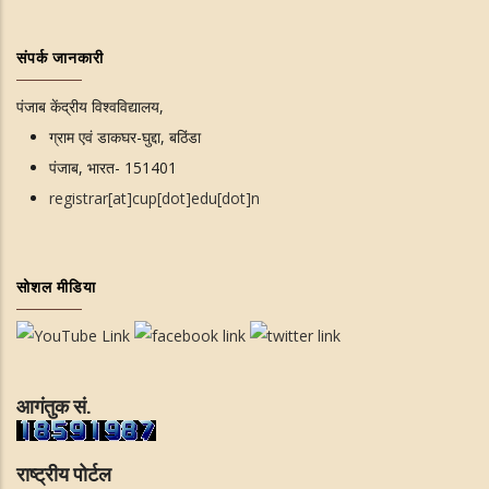
संपर्क जानकारी
पंजाब केंद्रीय विश्वविद्यालय,
ग्राम एवं डाकघर-घुद्दा, बठिंडा
पंजाब, भारत- 151401
registrar[at]cup[dot]edu[dot]n
सोशल मीडिया
आगंतुक सं.
राष्ट्रीय पोर्टल